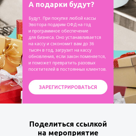
А подарки будут?
Будут. При покупке любой кассы
Эвотора подарим ОФД на год
и программное обеспечение
для бизнеса. Оно устанавливается
на кассу и сэкономит вам до 36
тысяч в год, загрузит на кассу
обновления, если закон поменяется,
и поможет превратить разовых
посетителей в постоянных клиентов.
ЗАРЕГИСТРИРОВАТЬСЯ
Поделиться ссылкой
на мероприятие